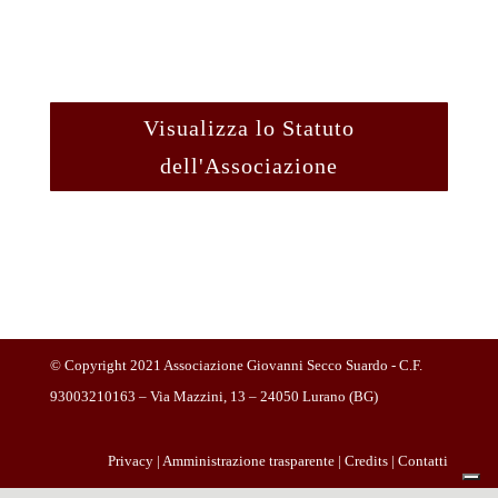
Visualizza lo Statuto
dell'Associazione
© Copyright 2021 Associazione Giovanni Secco Suardo - C.F.
93003210163 – Via Mazzini, 13 – 24050 Lurano (BG)
Privacy
|
Amministrazione trasparente
|
Credits
|
Contatti